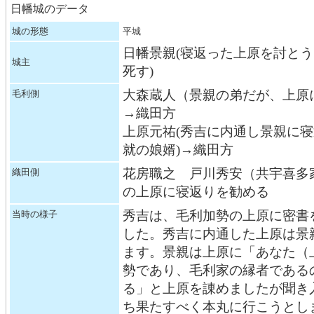
日幡城のデータ
城の形態
平城
日幡景親(寝返った上原を討と
城主
死す)
大森蔵人（景親の弟だが、上原
毛利側
→織田方
上原元祐(秀吉に内通し景親に
就の娘婿)→織田方
花房職之 戸川秀安（共宇喜多
織田側
の上原に寝返りを勧める
秀吉は、毛利加勢の上原に密書
当時の様子
した。秀吉に内通した上原は景
ます。景親は上原に「あなた（
勢であり、毛利家の縁者である
る」と上原を諌めましたが聞き
ち果たすべく本丸に行こうとし