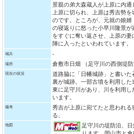
景親の弟大森蔵人が上原に内通
上原に切られ、上原は秀吉勢を
のです。ところが、元就の娘婿
の寝返りに怒った小早川隆景が
をすぐに奪い返させ、上原の妻
陣に入ったといわれています。
-
城兵
倉敷市日畑 （足守川の西側堤防
場所
道路脇に「日幡城跡」と書いた
現在の状況
裏が城跡。一部古墳を利用した
東に足守川があり、川を利用し
います。
秀吉が上原に宛てたと思われる
備考
る。
足守川の堤防沿、日
地図
ります。岡山市と倉