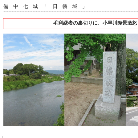
備 中 七 城 「 日 幡 城 」
毛利縁者の裏切りに、小早川隆景激怒