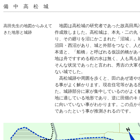
備 中 高 松 城
地図は高松城の研究者であった故高田馬
高田先生の地図からみえて
作成致しました。高松城は、本丸・二の丸
きた地形と城跡
り、その廻りを沼にかこまれた「沼城」。
沼田・西沼があり、城と外部をつなぐ、人
本道と、「船橋」と呼ばれる仮設的橋があ
地は舟ですすめる程の水は無く、人も馬も
そんな状況であったと言われ、秀吉の大軍
ない城でした。
高松城跡や周囲を歩くと、田のあぜ道や
る事がよく解かります。現在住宅等がある
た。城跡部分に家が集中しているのがよく
地に適している地形であり、逆に田畑のキ
に向いていない事がわかります。この点か
であったという事が推測されるのです。