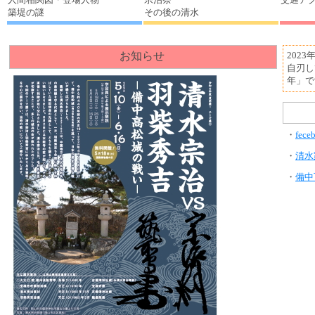
築堤の謎
その後の清水
お知らせ
202
自刃し
年」で
・
fec
・
清水
・
備中