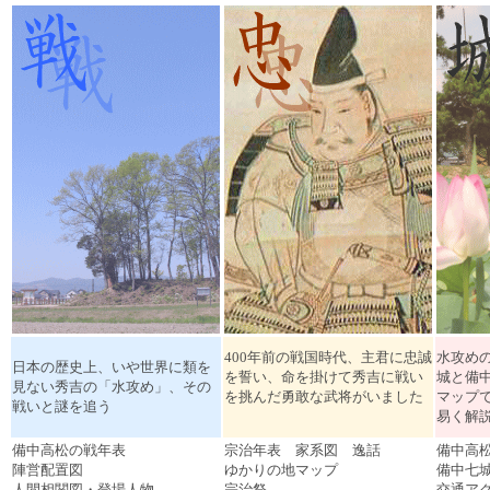
400年前の戦国時代、主君に忠誠
水攻め
日本の歴史上、いや世界に類を
を誓い、命を掛けて秀吉に戦い
城と備
見ない秀吉の「水攻め」、その
を挑んだ勇敢な武将がいました
マップ
戦いと謎を追う
易く解
備中高松の戦年表
宗治年表 家系図 逸話
備中高
陣営配置図
ゆかりの地マップ
備中七
人間相関図・登場人物
宗治祭
交通ア