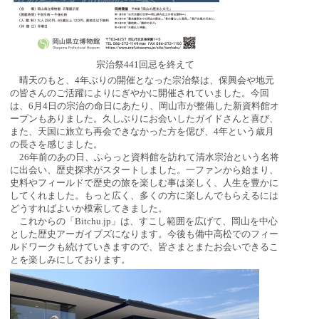
宗治祭441回忌を終えて
晴天のもと、4年ぶりの開催となった宗治祭は、保興会や地元
の皆さんのご活躍によりにぎやかに開催されていました。今回
は、6月4日の宗治の命日にあたり、岡山市が整備した新資料館オ
ープンもありました。久しぶりにお会いしたガイドさんと喜び、
また、天国に旅立ち再会できなかった方を偲び、4年という歳月
の長さを感じました。
26年前のあの日、ふらっと資料館を訪れて清水宗治という名将
に出会い、歴史探求がスタートしました。一ファンから始まり、
史料やフィールドで歴史の旅を楽しむ事は楽しく、人生を豊かに
してくれました。もっと広く、多くの方に楽しんでもらえるには
どうすればよいか模索してきました。
これからの「Bitchu.jp」は、すこし範囲を広げて、岡山を中心
とした歴史アーガイブズになります。今後も備中高松でのフィー
ルドワークも続けていきますので、皆さまとまたお会いできるこ
とを楽しみにしております。